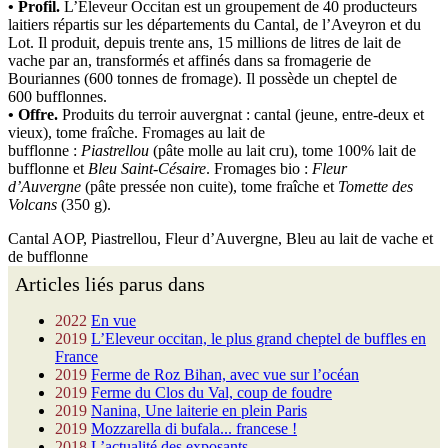
• Profil.
L’Éleveur Occitan est un groupement de 40 producteurs
laitiers répartis sur les départements du Cantal, de l’Aveyron et du
Lot. Il produit, depuis trente ans, 15 millions de litres de lait de
vache par an, transformés et affinés dans sa fromagerie de
Bouriannes (600 tonnes de fromage). Il possède un cheptel de
600 bufflonnes.
• Offre.
Produits du terroir auvergnat : cantal (jeune, entre-deux et
vieux), tome fraîche. Fromages au lait de
bufflonne :
Piastrellou
(pâte molle au lait cru), tome 100% lait de
bufflonne et
Bleu Saint-Césaire
. Fromages bio :
Fleur
d’Auvergne
(pâte pressée non cuite), tome fraîche et
Tomette des
Volcans
(350 g).
Cantal AOP, Piastrellou, Fleur d’Auvergne, Bleu au lait de vache et
de bufflonne
Articles liés parus dans
2022
En vue
2019
L’Eleveur occitan, le plus grand cheptel de buffles en
France
2019
Ferme de Roz Bihan, avec vue sur l’océan
2019
Ferme du Clos du Val, coup de foudre
2019
Nanina, Une laiterie en plein Paris
2019
Mozzarella di bufala... francese !
2018
L’actualité des exposants