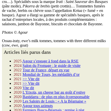
cru…). Spécialités sous la marque
Irati
:
Saint Sauveur des Basques
(pâte molle),
Pikorra de brebis
(petit crottin)… Tommettes fumées
de vache, brebis ou chèvre sous l’appellation
Ketua
(« fumé » en
basque). Agour a élargi sa gamme de spécialités basques, après le
rachat d’entreprises locales, à des produits complémentaires :
salaisons, jambon de Bayonne, biscuits et chocolats de Bayonne.
Photos © Agour
Ossau-iraty, ewe’s milk tommes, tommes with three different milks
(cow, ewe, goat)
Articles liés parus dans
2025
Agour s’engage à fond dans la RSE
2024
Salon du Fromage : le guide de visite
2022
Tour de France, départ en vue
2021
Mondial de Tours, les médaillés d’or
2021
>> Vite dit
2021
>> Vite dit
2020
Vite dit
2020
L’Etxola, un cheese bar au goût d’estive
2020
Bastidarra : de plus en plus écoresponsable
2020
Les Saloirs de Louis : « A la Béarnaise »
2020
Agour tous azimuts
2020
Fermiers Basco-Béarnais : remise à plat