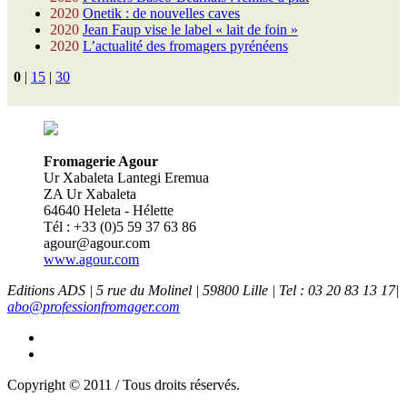
2020
Onetik : de nouvelles caves
2020
Jean Faup vise le label « lait de foin »
2020
L’actualité des fromagers pyrénéens
0
|
15
|
30
Fromagerie Agour
Ur Xabaleta Lantegi Eremua
ZA Ur Xabaleta
64640 Heleta - Hélette
Tél : +33 (0)5 59 37 63 86
agour@agour.com
www.agour.com
Editions ADS | 5 rue du Molinel | 59800 Lille | Tel : 03 20 83 13 17|
abo@professionfromager.com
Copyright © 2011 / Tous droits réservés.