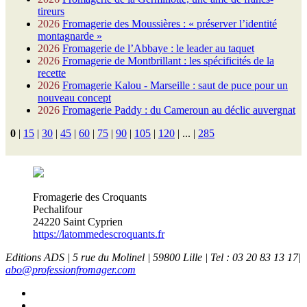
tireurs
2026
Fromagerie des Moussières : « préserver l’identité
montagnarde »
2026
Fromagerie de l’Abbaye : le leader au taquet
2026
Fromagerie de Montbrillant : les spécificités de la
recette
2026
Fromagerie Kalou - Marseille : saut de puce pour un
nouveau concept
2026
Fromagerie Paddy : du Cameroun au déclic auvergnat
0
|
15
|
30
|
45
|
60
|
75
|
90
|
105
|
120
|
...
|
285
Fromagerie des Croquants
Pechalifour
24220 Saint Cyprien
https://latommedescroquants.fr
Editions ADS | 5 rue du Molinel | 59800 Lille | Tel : 03 20 83 13 17|
abo@professionfromager.com