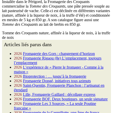
Installée dans le Périgord, la Fromagerie des Croquants
commercialise la
Tomme des Croquants
, une pâte pressée souple au
lait pasteurisé de vache. Celle-ci est déclinée en différentes variantes
(nature, affinée à la liqueur de noix, à la truffe d’été) et conditionnée
en meules de 5 kg et 850 gr. A son catalogue figure aussi une
Tomme des Croquants
au lait de brebis en 850 gr.
Tomme des Croquants nature, affinée à la liqueur de noix, à la truffe
de noix
Articles liés parus dans
2026
Fromagerie des Gors : changement d’horizon
2026
Fromagerie Rigaou (8e) L’emplacement, toujours
l’emplacement
2026
L’expérience de « Pierre le fromager - Comme à la
maison »
2026
Bioprotection : … jusqu’à la fromagerie
2026
Fromagerie Dongé, initiatives tous azimuts
2026
Saint-Quentin, Fromagerie Planchon : l’artisanat en
étendard
2026
Lille, Fromagerie Gaillard : décollage express
2026
Fromagerie BOF. Deux boutiques, un seule signature
2026
Fromagerie Les 3 Sources, « La seule Poutine
française »
2026
Fromagerie de la Germillotte, une âme de francs-