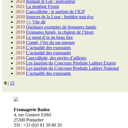
2024
Romain le Gal : podcasteur
2021
La stratégie Fromi
2021
Cancoillotte : le parfum de l’IGP
2020
Sources de la Loue : fruitière tout éco
2019
>> Vite dit
2019
Quelques exemples de fromages fumés
2019
Fromages fumés, la chaleur de l’hiver
2018
Le mont d’or au beau fixe
2018
Comté, l’ère du sur-mesure
2018
L’actualité des exposants
2017
L’actualité des exposants
2016
Cancoillotte, des envies d’ailleurs
2016
Les lauréats du Concours Produits Laitiers Export
2016
Les lauréats du Concours Produits Laitiers National
2016
L’actualité des exposants
0
|
15
Fromagerie Badoz
4, rue Gustave Eiffel
25300 Pontarlier
Tél : +33 (0)3 81 39 80 20